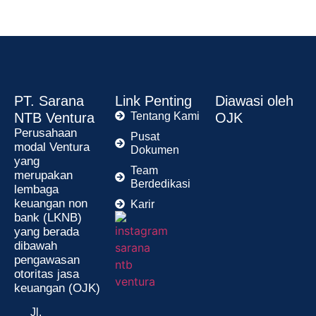
PT. Sarana
Link Penting
Diawasi oleh
NTB Ventura
Tentang Kami
OJK
Perusahaan
Pusat
modal Ventura
Dokumen
yang
Team
merupakan
Berdedikasi
lembaga
keuangan non
Karir
bank (LKNB)
yang berada
dibawah
pengawasan
otoritas jasa
keuangan (OJK)
Jl.